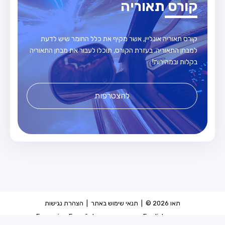
קורס תאוריה
קורס תאוריה אונליין, אשר מקיף את כלל החומר שיש לדעת
למבחן התאוריה. בעזרת הקורס, תוכלו לעבור את מבחן התאוריה
בקלות ובמהירות!
להצטרפות
תאו 2026 © |
תנאי שימוש באתר
|
הצהרת נגישות
עברית
-
English
-
عربيه
-
עברית
-
Español
-
Français