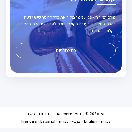
קורס תאוריה אונליין, אשר מקיף את כלל החומר שיש לדעת
למבחן התאוריה. בעזרת הקורס, תוכלו לעבור את מבחן התאוריה
בקלות ובמהירות!
להצטרפות
תאו 2026 © |
תנאי שימוש באתר
|
הצהרת נגישות
עברית
-
English
-
عربيه
-
עברית
-
Español
-
Français