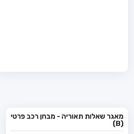
מבחן טרקטור (1)
מבחן רכב משא קל (C1)
מבחן רכב משא כבד (C)
מבחן רכב ציבורי (D)
מבחן אופניים חשמליים (A3)
קורס תאוריה
ספר תאוריה
מורי נהיגה
אודות
צור קשר
מאגר שאלות תאוריה - מבחן רכב פרטי
(B)