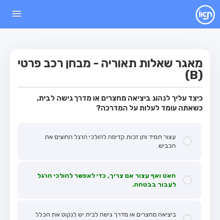
עמוד הבית
מבחן
מאגר שאלות תאוריה - מבחן רכב פרטי
מבחן רכב פרטי (B)
(B)
מבחן אופנוע (A)
כיצד עליך לנהוג ביציאה מחצרים או מדרך גישה לבית,
מבחן טרקטור (1)
כשאתה עומד לעלות על המדרכה?
מבחן רכב משא קל (C1)
מבחן רכב משא כבד (C)
עצור תמיד ותן זכות קדימה להולכי הרגל החוצים את
הכביש.
מבחן רכב ציבורי (D)
מבחן אופניים חשמליים (A3)
האט ואף עצור אם צריך, כדי לאפשר להולכי הרגל
מאגר שאלות
לעבור בבטחה.
מבחן רכב פרטי (B)
ביציאה מחצרים או מדרך גישה לבית יש לנקוט את הכלל
מבחן אופנוע (A)