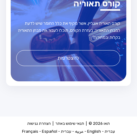
קורס תאוריה
קורס תאוריה אונליין, אשר מקיף את כלל החומר שיש לדעת
למבחן התאוריה. בעזרת הקורס, תוכלו לעבור את מבחן התאוריה
בקלות ובמהירות!
להצטרפות
תאו 2026 © |
תנאי שימוש באתר
|
הצהרת נגישות
עברית
-
English
-
عربيه
-
עברית
-
Español
-
Français