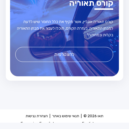
קורס תאוריה
קורס תאוריה אונליין, אשר מקיף את כלל החומר שיש לדעת
למבחן התאוריה. בעזרת הקורס, תוכלו לעבור את מבחן התאוריה
בקלות ובמהירות!
להצטרפות
תאו 2026 © |
תנאי שימוש באתר
|
הצהרת נגישות
עברית
-
English
-
عربيه
-
עברית
-
Español
-
Français