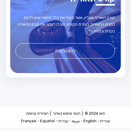
קורס תאוריה אונליין, אשר מקיף את כלל החומר שיש לדעת
למבחן התאוריה. בעזרת הקורס, תוכלו לעבור את מבחן התאוריה
בקלות ובמהירות!
להצטרפות
תאו 2026 © |
תנאי שימוש באתר
|
הצהרת נגישות
עברית
-
English
-
عربيه
-
עברית
-
Español
-
Français