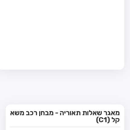
מבחן טרקטור (1)
מבחן רכב משא קל (C1)
מבחן רכב משא כבד (C)
מבחן רכב ציבורי (D)
מבחן אופניים חשמליים (A3)
קורס תאוריה
ספר תאוריה
מורי נהיגה
אודות
צור קשר
מאגר שאלות תאוריה - מבחן רכב משא
קל (C1)