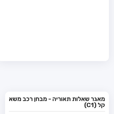
מבחן טרקטור (1)
מבחן רכב משא קל (C1)
מבחן רכב משא כבד (C)
מבחן רכב ציבורי (D)
מבחן אופניים חשמליים (A3)
קורס תאוריה
ספר תאוריה
מורי נהיגה
אודות
צור קשר
מאגר שאלות תאוריה - מבחן רכב משא
קל (C1)