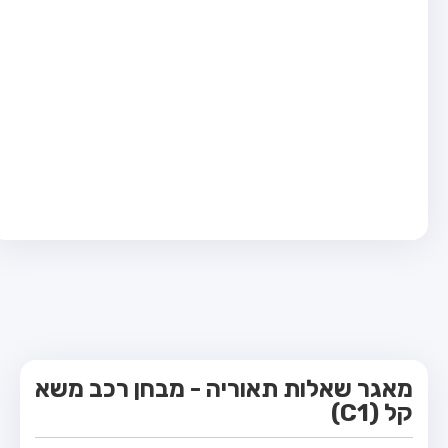
מבחן טרקטור (1)
מבחן רכב משא קל (C1)
מבחן רכב משא כבד (C)
מבחן רכב ציבורי (D)
מבחן אופניים חשמליים (A3)
קורס תאוריה
ספר תאוריה
מורי נהיגה
אודות
צור קשר
מאגר שאלות תאוריה - מבחן רכב משא
קל (C1)