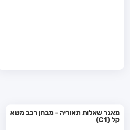
מבחן טרקטור (1)
מבחן רכב משא קל (C1)
מבחן רכב משא כבד (C)
מבחן רכב ציבורי (D)
מבחן אופניים חשמליים (A3)
קורס תאוריה
ספר תאוריה
מורי נהיגה
אודות
צור קשר
מאגר שאלות תאוריה - מבחן רכב משא
קל (C1)