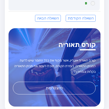
B
מבחן טרקטור (1)
מבחן רכב משא קל (C1)
השאלה הקודמת
השאלה הבאה
מבחן רכב משא כבד (C)
מבחן רכב ציבורי (D)
מבחן אופניים חשמליים (A3)
קורס תאוריה
קורס תאוריה
ספר תאוריה
קורס תאוריה אונליין, אשר מקיף את כלל החומר שיש לדעת
מורי נהיגה
למבחן התאוריה. בעזרת הקורס, תוכלו לעבור את מבחן התאוריה
בקלות ובמהירות!
אודות
צור קשר
להצטרפות