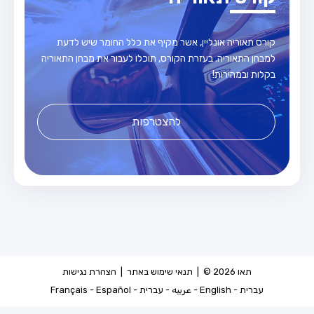
קורס תאוריה אונליין, אשר מקיף את כלל החומר שיש לדעת
למבחן התאוריה. בעזרת הקורס, תוכלו לעבור את מבחן התאוריה
בקלות ובמהירות!
להצטרפות
תאו 2026 © |
תנאי שימוש באתר
|
הצהרת נגישות
עברית
-
English
-
عربيه
-
עברית
-
Español
-
Français