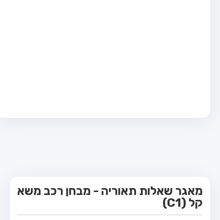
מבחן טרקטור (1)
מבחן רכב משא קל (C1)
מבחן רכב משא כבד (C)
מבחן רכב ציבורי (D)
מבחן אופניים חשמליים (A3)
קורס תאוריה
ספר תאוריה
מורי נהיגה
אודות
צור קשר
מאגר שאלות תאוריה - מבחן רכב משא
קל (C1)