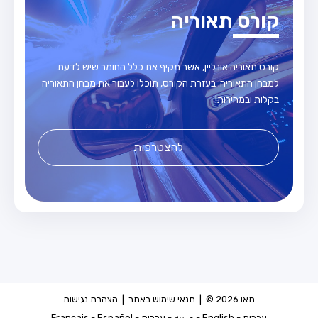
קורס תאוריה
קורס תאוריה אונליין, אשר מקיף את כלל החומר שיש לדעת
למבחן התאוריה. בעזרת הקורס, תוכלו לעבור את מבחן התאוריה
בקלות ובמהירות!
להצטרפות
תאו 2026 © |
תנאי שימוש באתר
|
הצהרת נגישות
עברית
-
English
-
عربيه
-
עברית
-
Español
-
Français