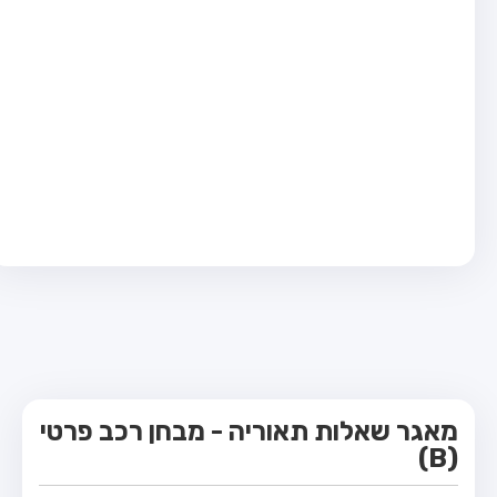
מבחן טרקטור (1)
מבחן רכב משא קל (C1)
מבחן רכב משא כבד (C)
מבחן רכב ציבורי (D)
מבחן אופניים חשמליים (A3)
קורס תאוריה
ספר תאוריה
מורי נהיגה
אודות
צור קשר
מאגר שאלות תאוריה - מבחן רכב פרטי
(B)