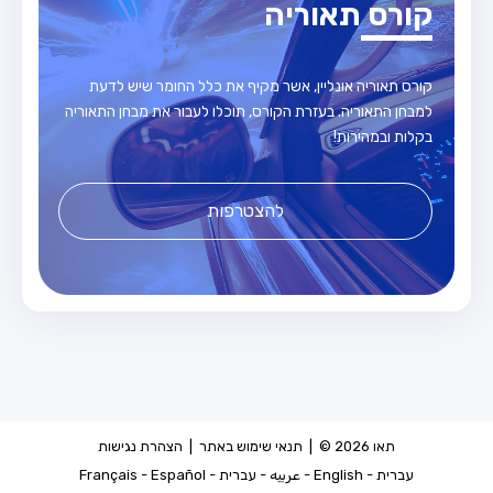
קורס תאוריה
קורס תאוריה אונליין, אשר מקיף את כלל החומר שיש לדעת
למבחן התאוריה. בעזרת הקורס, תוכלו לעבור את מבחן התאוריה
בקלות ובמהירות!
להצטרפות
תאו 2026 © |
תנאי שימוש באתר
|
הצהרת נגישות
עברית
-
English
-
عربيه
-
עברית
-
Español
-
Français