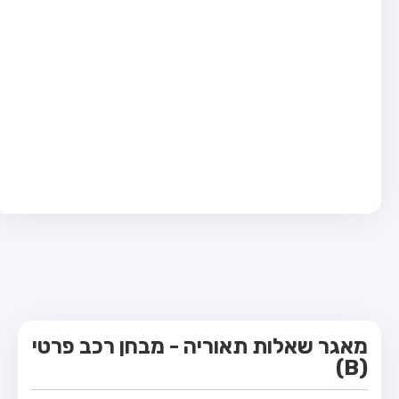
מבחן טרקטור (1)
מבחן רכב משא קל (C1)
מבחן רכב משא כבד (C)
מבחן רכב ציבורי (D)
מבחן אופניים חשמליים (A3)
קורס תאוריה
ספר תאוריה
מורי נהיגה
אודות
צור קשר
מאגר שאלות תאוריה - מבחן רכב פרטי
(B)