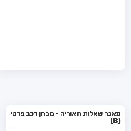
מבחן טרקטור (1)
מבחן רכב משא קל (C1)
מבחן רכב משא כבד (C)
מבחן רכב ציבורי (D)
מבחן אופניים חשמליים (A3)
קורס תאוריה
ספר תאוריה
מורי נהיגה
אודות
צור קשר
מאגר שאלות תאוריה - מבחן רכב פרטי
(B)