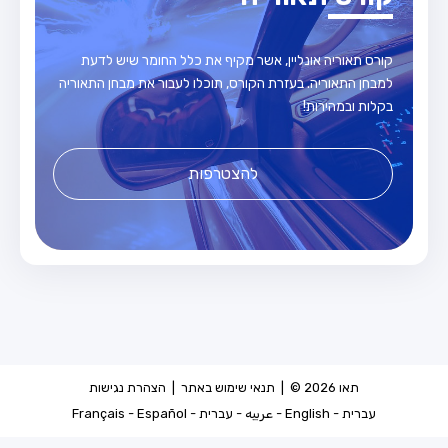
קורס תאוריה אונליין, אשר מקיף את כלל החומר שיש לדעת
למבחן התאוריה. בעזרת הקורס, תוכלו לעבור את מבחן התאוריה
בקלות ובמהירות!
להצטרפות
תאו 2026 © |
תנאי שימוש באתר
|
הצהרת נגישות
עברית
-
English
-
عربيه
-
עברית
-
Español
-
Français