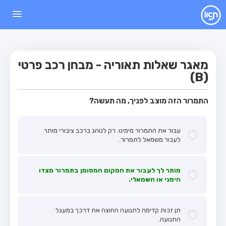
עמוד הבית
מבחן
מאגר שאלות תאוריה - מבחן רכב פרטי
מבחן רכב פרטי (B)
(B)
מבחן אופנוע (A)
התמרור הזה מוצב לפניך, מה תעשה?
מבחן טרקטור (1)
מבחן רכב משא קל (C1)
עבור את התמרור מימינו. רק לנוהג ברכב ציבורי מותר
מבחן רכב משא כבד (C)
לעבור משמאל לתמרור.
מבחן רכב ציבורי (D)
מבחן אופניים חשמליים (A3)
מותר לך לעבור את המקום המסומן בתמרור מצדו
הימני או השמאלי.
מאגר שאלות
מבחן רכב פרטי (B)
תן זכות קדימה לתנועה החוצה את דרכך במעגל
התנועה.
מבחן אופנוע (A)