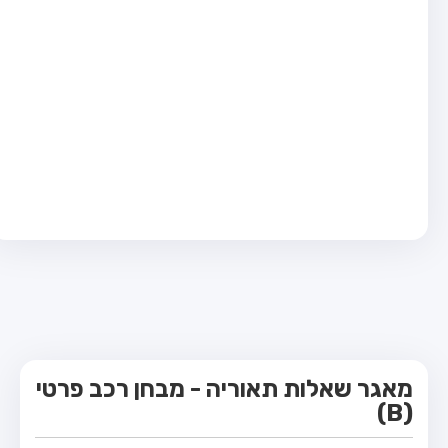
מבחן טרקטור (1)
מבחן רכב משא קל (C1)
מבחן רכב משא כבד (C)
מבחן רכב ציבורי (D)
מבחן אופניים חשמליים (A3)
קורס תאוריה
ספר תאוריה
מורי נהיגה
אודות
צור קשר
מאגר שאלות תאוריה - מבחן רכב פרטי
(B)