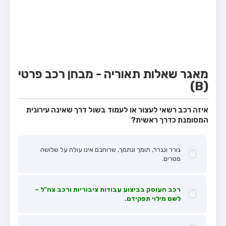
מבחן טרקטור (1)
מבחן רכב משא קל (C1)
מבחן רכב משא כבד (C)
מבחן רכב ציבורי (D)
מאגר שאלות תאוריה - מבחן רכב פרטי
מבחן אופניים חשמליים (A3)
(B)
קורס תאוריה
איזה רכב רשאי לעצור או לעמוד בשול דרך שאינה עירונית
ספר תאוריה
המסומנת כדרך ראשית?
מורי נהיגה
גורר ונגרר, תומך ונתמך, שרוחבם אינו עולה על שלושה
אודות
מטרים.
צור קשר
רכב העוסק בביצוע עבודות ציבוריות ורכב צה"ל –
לשם מילוי תפקידם.