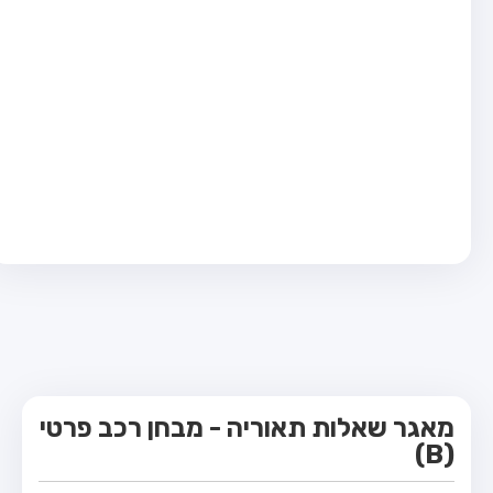
מבחן טרקטור (1)
מבחן רכב משא קל (C1)
מבחן רכב משא כבד (C)
מבחן רכב ציבורי (D)
מבחן אופניים חשמליים (A3)
קורס תאוריה
ספר תאוריה
מורי נהיגה
אודות
צור קשר
מאגר שאלות תאוריה - מבחן רכב פרטי
(B)