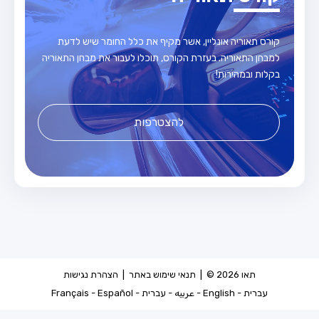
קורס תאוריה אונליין, אשר מקיף את כלל החומר שיש לדעת
למבחן התאוריה. בעזרת הקורס, תוכלו לעבור את מבחן התאוריה
בקלות ובמהירות!
להצטרפות
תאו 2026 © |
תנאי שימוש באתר
|
הצהרת נגישות
עברית
-
English
-
عربيه
-
עברית
-
Español
-
Français