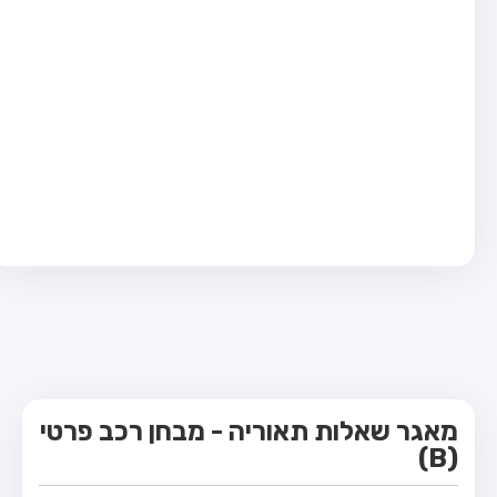
מבחן טרקטור (1)
מבחן רכב משא קל (C1)
מבחן רכב משא כבד (C)
מבחן רכב ציבורי (D)
מבחן אופניים חשמליים (A3)
קורס תאוריה
ספר תאוריה
מורי נהיגה
אודות
צור קשר
מאגר שאלות תאוריה - מבחן רכב פרטי
(B)