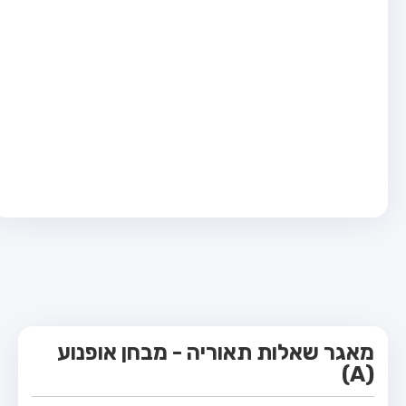
מבחן טרקטור (1)
מבחן רכב משא קל (C1)
מבחן רכב משא כבד (C)
מבחן רכב ציבורי (D)
מבחן אופניים חשמליים (A3)
קורס תאוריה
ספר תאוריה
מורי נהיגה
אודות
צור קשר
מאגר שאלות תאוריה - מבחן אופנוע
(A)