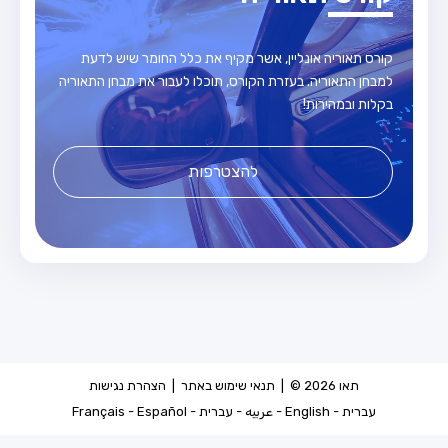
קורס תאוריה אונליין, אשר מקיף את כלל החומר שיש לדעת
למבחן התאוריה. בעזרת הקורס, תוכלו לעבור את מבחן התאוריה
בקלות ובמהירות!
להצטרפות
תאו 2026 © |
תנאי שימוש באתר
|
הצהרת נגישות
עברית
-
English
-
عربيه
-
עברית
-
Español
-
Français