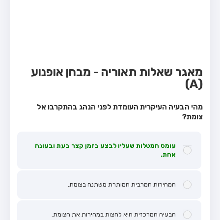
מבחן טרקטור (1)
מבחן רכב משא קל (C1)
מבחן רכב משא כבד (C)
מבחן רכב ציבורי (D)
מאגר שאלות תאוריה - מבחן אופנוע
מבחן אופניים חשמליים (A3)
(A)
קורס תאוריה
מהי הבעיה העיקרית העומדת לפני הנהג בהתקרבו אל
ספר תאוריה
צומת?
מורי נהיגה
עומס המטלות שעליו לבצע בזמן קצר בעת ובעונה
אודות
אחת.
צור קשר
המהירות המרבית המותרת משתנה בצומת.
הבעיה המרכזית היא לחצות במהירות את הצומת.