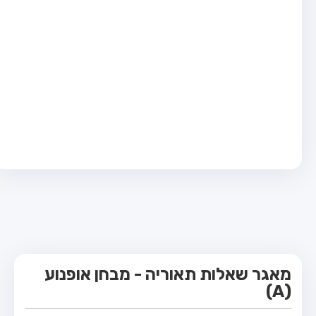
מבחן טרקטור (1)
מבחן רכב משא קל (C1)
מבחן רכב משא כבד (C)
מבחן רכב ציבורי (D)
מבחן אופניים חשמליים (A3)
קורס תאוריה
ספר תאוריה
מורי נהיגה
אודות
צור קשר
מאגר שאלות תאוריה - מבחן אופנוע
(A)