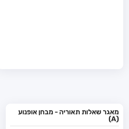
מבחן טרקטור (1)
מבחן רכב משא קל (C1)
מבחן רכב משא כבד (C)
מבחן רכב ציבורי (D)
מבחן אופניים חשמליים (A3)
קורס תאוריה
ספר תאוריה
מורי נהיגה
אודות
צור קשר
מאגר שאלות תאוריה - מבחן אופנוע
(A)