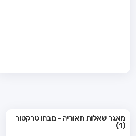
מבחן טרקטור (1)
מבחן רכב משא קל (C1)
מבחן רכב משא כבד (C)
מבחן רכב ציבורי (D)
מבחן אופניים חשמליים (A3)
קורס תאוריה
ספר תאוריה
מורי נהיגה
אודות
צור קשר
מאגר שאלות תאוריה - מבחן טרקטור
(1)