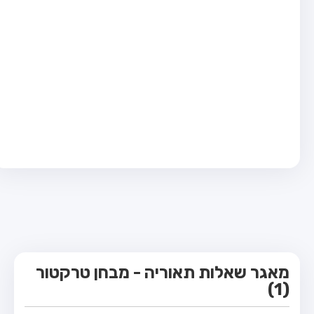
מבחן טרקטור (1)
מבחן רכב משא קל (C1)
מבחן רכב משא כבד (C)
מבחן רכב ציבורי (D)
מבחן אופניים חשמליים (A3)
קורס תאוריה
ספר תאוריה
מורי נהיגה
אודות
צור קשר
מאגר שאלות תאוריה - מבחן טרקטור
(1)